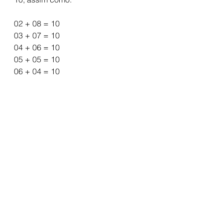
02 + 08 = 10 
03 + 07 = 10
04 + 06 = 10
05 + 05 = 10
06 + 04 = 10
07 + 03 = 10
08 + 02 = 10
09 + 01 = 10
E todas seriam respostas certas 
para a pergunta: "Quais dois 
números naturais inteiros que se 
somados tem como resultado 10?"
Nem sempre temos a resposta certa 
para tudo, mas sempre há várias 
maneiras de obter a resposta. 
Talvez o lado que olhamos não 