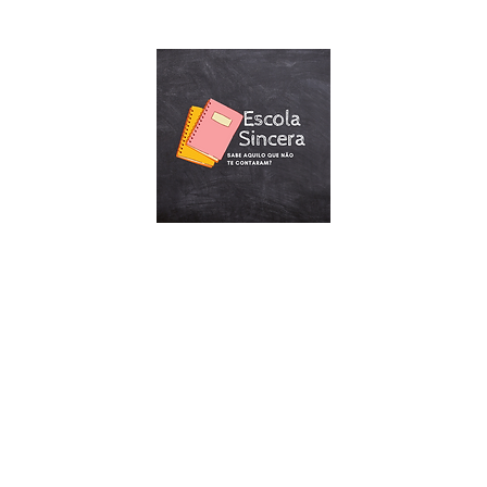
ESCOLA SINCERA
drão, não há uma resposta, por hora, concentre-se em encontrar s
Home
Forum
Members