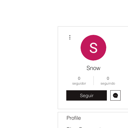
Mais ações
Snow
0
0
seguidor
seguindo
Seguir
Profile