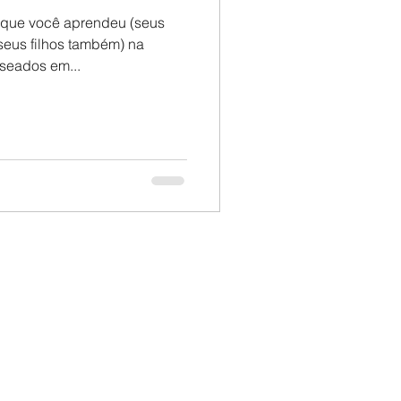
 que você aprendeu (seus
seus filhos também) na
seados em...