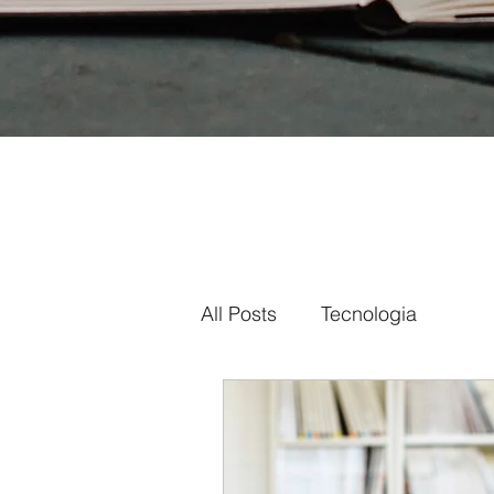
All Posts
Tecnologia