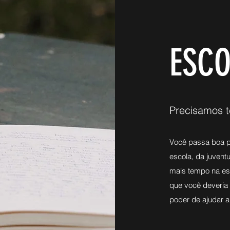
ESCO
Precisamos t
Você passa boa pa
escola, da juventu
mais tempo na es
que você deveria 
poder de ajudar a