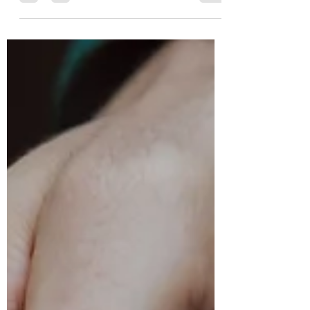
principalmente de dezembro para cá.
Normalmente na região sudeste do Brasil, o
período que compreende entre dezembro a
março, às vezes um pedaço de abril, é a
época de floração e frutificação das
Goiabeiras, tem um cheiro marcante e
presença confirmada em todos os verões.
Acontece que quando eu era mais jovem lá
nos anos 2000, nessa época era difícil de se
encontrar uma árvore frutífera (não