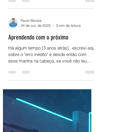
É fato que a vida é feita de escolhas, se você
não está fazendo as suas, provavelmente
alguém fará por você, e você se tornará
coadjuvante em sua própria vida.
Paulo Morais
24 de out. de 2025
3 min de leitura
Aprendendo com o próximo
Há algum tempo [3 anos atrás] , escrevi aqui
sobre o "erro inédito" e desde então com
esse mantra na cabeça, se você não leu,
acesse aqui ( Erro Inédito ). É algo importante
em uma jornada, mas ampliando o conceito
que escrevi lá atrás, não se limita apenas a
aprender com o seu próprio erro, mas sim,
usar o que já deu errado para outras