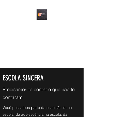
ESCOLA SINCERA
Não há um padrão, não há
uma resposta, por hora,
concentre-se em encontrar
suas perguntas.
ESCOLA SINCERA
Precisamos te contar o que não te
contaram
Você passa boa parte da sua infância na
escola, da adolescência na escola, da